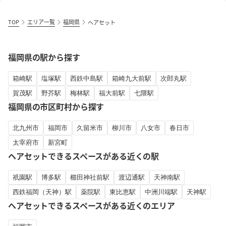
TOP
エリア一覧
福岡県
ヘアセット
福岡県の駅から探す
箱崎駅
塩塚駅
西鉄中島駅
箱崎九大前駅
次郎丸駅
賀茂駅
野芥駅
梅林駅
福大前駅
七隈駅
福岡県の市区町村から探す
北九州市
福岡市
久留米市
柳川市
八女市
春日市
太宰府市
新宮町
ヘアセットできるスペースがある近くの駅
祇園駅
博多駅
櫛田神社前駅
渡辺通駅
天神南駅
西鉄福岡（天神）駅
薬院駅
東比恵駅
中洲川端駅
天神駅
ヘアセットできるスペースがある近くのエリア