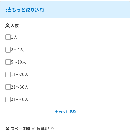
もっと絞り込む
人数
1人
2〜4人
5〜10人
11〜20人
21〜30人
31〜40人
もっと見る
スペース料
※1時間あたり