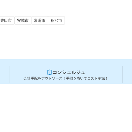
豊田市
安城市
常滑市
稲沢市
コンシェルジュ
会場手配をアウトソース！手間を省いてコスト削減！
スペースを利用する方
スペースを探す
会場タイプから探す