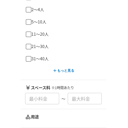
2〜4人
5〜10人
11〜20人
21〜30人
31〜40人
もっと見る
スペース料
※1時間あたり
〜
用途