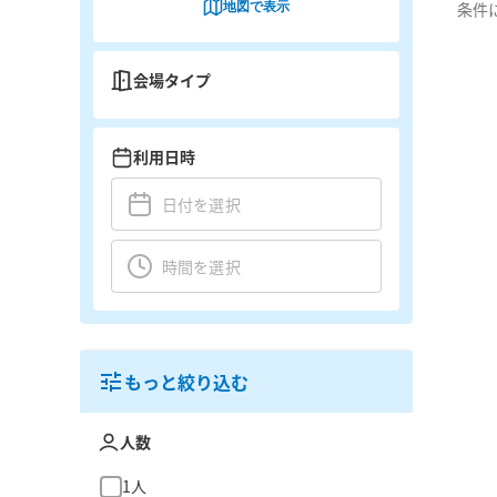
地図で表示
条件
会場タイプ
利用日時
もっと絞り込む
人数
1人