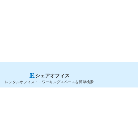
シェアオフィス
レンタルオフィス・コワーキングスペースを簡単検索
スペースを貸したい方
シェアオフィスを探すなら
スペース掲載のご案内
OfficeConnect
ハイクラス掲載のご案内
近くのジムを探すなら