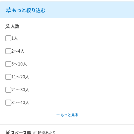
もっと絞り込む
人数
1人
2〜4人
5〜10人
11〜20人
21〜30人
31〜40人
もっと見る
スペース料
※1時間あたり