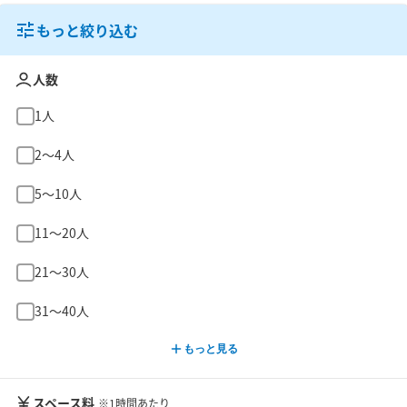
もっと絞り込む
人数
1人
2〜4人
5〜10人
11〜20人
21〜30人
31〜40人
もっと見る
スペース料
※1時間あたり