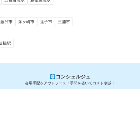
五百羅漢駅
箱根板橋駅
藤沢市
茅ヶ崎市
逗子市
三浦市
板橋駅
コンシェルジュ
会場手配をアウトソース！手間を省いてコスト削減！
スペースを利用する方
スペースを探す
会場タイプから探す