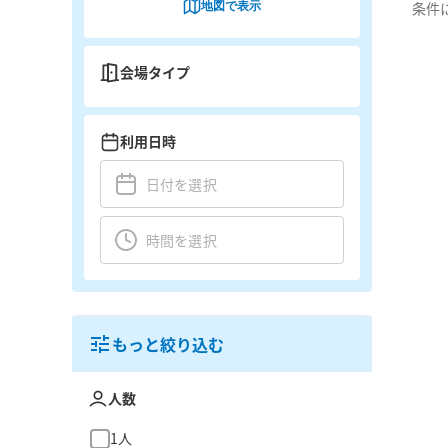
地図で表示
条件
会場タイプ
利用日時
もっと絞り込む
人数
1人