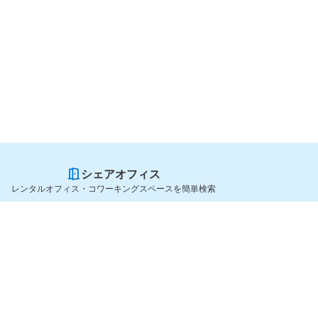
シェアオフィス
レンタルオフィス・コワーキングスペースを簡単検索
スペースを貸したい方
シェアオフィスを探すなら
スペース掲載のご案内
OfficeConnect
ハイクラス掲載のご案内
近くのジムを探すなら