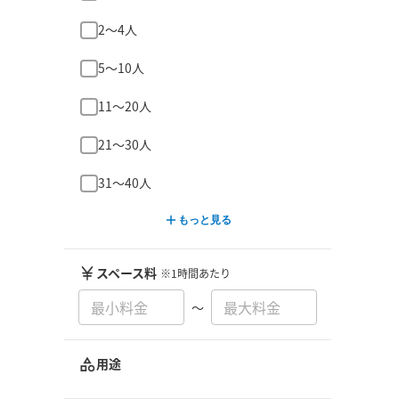
2〜4人
5〜10人
11〜20人
21〜30人
31〜40人
もっと見る
スペース料
※1時間あたり
〜
用途