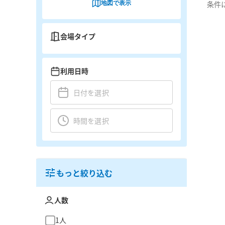
地図で表示
条件
会場タイプ
利用日時
もっと絞り込む
人数
1人