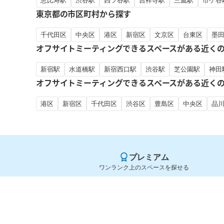
恵比寿駅
渋谷駅
四ツ谷駅
吉祥寺駅
三鷹駅
市ケ谷
東京都の市区町村から探す
千代田区
中央区
港区
新宿区
文京区
台東区
墨
オフサイトミーティングできるスペースがある近く
新宿駅
水道橋駅
新宿西口駅
渋谷駅
芝公園駅
神田
オフサイトミーティングできるスペースがある近く
港区
新宿区
千代田区
渋谷区
豊島区
中央区
品
プレミアム
ワンランク上のスペースを探せる