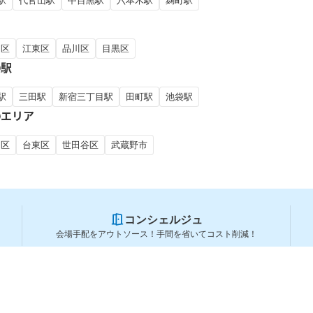
駅
代官山駅
中目黒駅
六本木駅
麹町駅
田区
江東区
品川区
目黒区
の駅
駅
三田駅
新宿三丁目駅
田町駅
池袋駅
のエリア
川区
台東区
世田谷区
武蔵野市
コンシェルジュ
会場手配をアウトソース！手間を省いてコスト削減！
スペースを利用する方