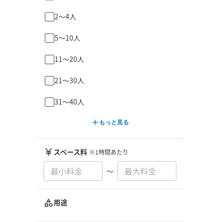
2〜4人
5〜10人
11〜20人
21〜30人
31〜40人
もっと見る
スペース料
※1時間あたり
〜
用途