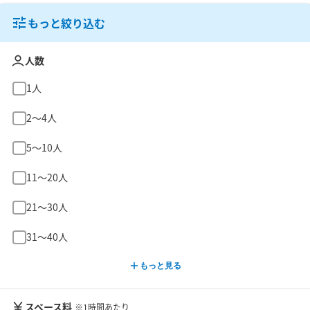
もっと絞り込む
人数
1人
2〜4人
5〜10人
11〜20人
21〜30人
31〜40人
もっと見る
スペース料
※1時間あたり