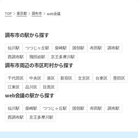
TOP
東京都
調布市
web会議
調布市の駅から探す
仙川駅
つつじヶ丘駅
柴崎駅
国領駅
布田駅
調布駅
西調布駅
飛田給駅
京王多摩川駅
調布市周辺の市区町村から探す
千代田区
中央区
港区
新宿区
文京区
台東区
墨田区
江東区
品川区
目黒区
web会議の駅から探す
仙川駅
柴崎駅
つつじヶ丘駅
国領駅
布田駅
調布駅
西調布駅
京王多摩川駅