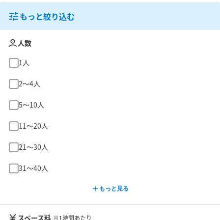
もっと絞り込む
人数
1人
2〜4人
5〜10人
11〜20人
21〜30人
31〜40人
もっと見る
スペース料
※1時間あたり