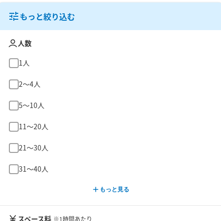
もっと絞り込む
人数
1人
2〜4人
5〜10人
11〜20人
21〜30人
31〜40人
もっと見る
スペース料
※1時間あたり