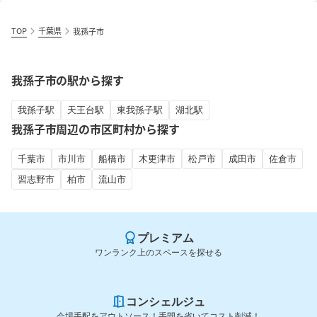
TOP
千葉県
我孫子市
我孫子市の駅から探す
我孫子駅
天王台駅
東我孫子駅
湖北駅
我孫子市周辺の市区町村から探す
千葉市
市川市
船橋市
木更津市
松戸市
成田市
佐倉市
習志野市
柏市
流山市
プレミアム
ワンランク上のスペースを探せる
コンシェルジュ
会場手配をアウトソース！手間を省いてコスト削減！