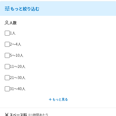
もっと絞り込む
人数
1人
2〜4人
5〜10人
11〜20人
21〜30人
31〜40人
もっと見る
スペース料
※1時間あたり