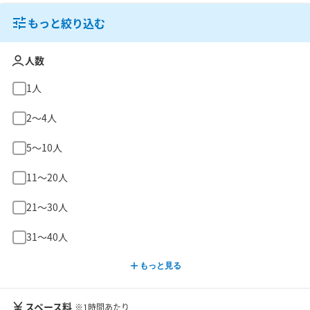
もっと絞り込む
人数
1人
2〜4人
5〜10人
11〜20人
21〜30人
31〜40人
もっと見る
スペース料
※1時間あたり