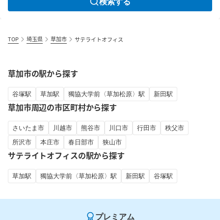
検索する
TOP
埼玉県
草加市
サテライトオフィス
草加市の駅から探す
谷塚駅
草加駅
獨協大学前〈草加松原〉駅
新田駅
草加市周辺の市区町村から探す
さいたま市
川越市
熊谷市
川口市
行田市
秩父市
所沢市
本庄市
春日部市
狭山市
サテライトオフィスの駅から探す
草加駅
獨協大学前〈草加松原〉駅
新田駅
谷塚駅
プレミアム