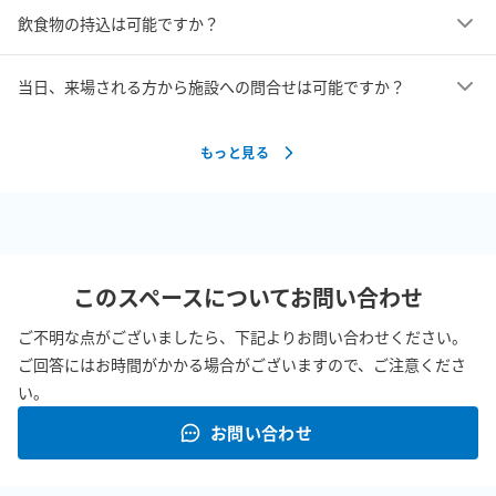
飲食物の持込は可能ですか？
≪注意事項≫

・楽器演奏・声楽でのご利用は禁止です

・飲酒パーティーは禁止です

当日、来場される方から施設への問合せは可能ですか？
・完全禁煙です

・ゴミは必ず全てお持ち帰りください

もっと見る
ご予約時に禁止事項が確認がされた場合はご利用をお断りするご
連絡をさせていただきますが、

万が一断りなくご利用になられた場合は規約違反として3万円をご
請求させていただきます。

このスペースについてお問い合わせ
また、ご退室時の状態が粗悪な場合や近隣からの苦情が発生した
場合も規約違反として3万円をご請求させていただきます。

ご不明な点がございましたら、下記よりお問い合わせください。
あらかじめご注意ください。

ご回答にはお時間がかかる場合がございますので、ご注意くださ
い。
※料金の支払いやサイトの操作方法等はインスタベースへ直接お
お問い合わせ
問い合わせください。 
