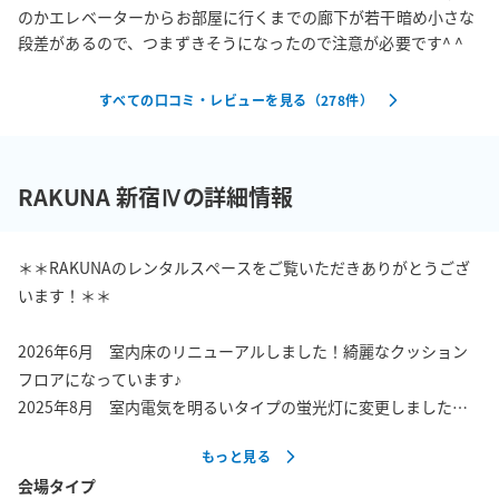
のかエレベーターからお部屋に行くまでの廊下が若干暗め小さな
段差があるので、つまずきそうになったので注意が必要です^ ^
すべての口コミ・レビューを見る（
278
件）
RAKUNA 新宿Ⅳの詳細情報
＊＊RAKUNAのレンタルスペースをご覧いただきありがとうござ
います！＊＊

2026年6月　室内床のリニューアルしました！綺麗なクッション
フロアになっています♪

2025年8月　室内電気を明るいタイプの蛍光灯に変更しました！

2025年6月　Wi-fi不具合解消いたしました！ルーターをWi-Fi 7へ
もっと見る
変更し高速です！

会場タイプ
2024年1月　テーブル、カーテンをリニューアルしました！
