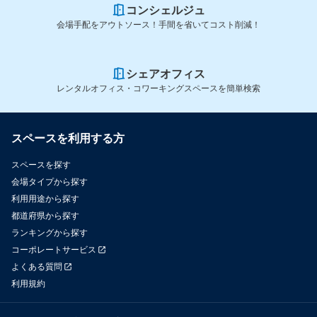
しかねますので、

コンシェルジュ
予めご了承ください。

会場手配をアウトソース！手間を省いてコスト削減！
Q：常駐のスタッフはいますか？ 

A：いいえ、当会場に会議室の常駐スタッフはおりません。 

シェアオフィス
レンタルオフィス・コワーキングスペースを簡単検索
Q：事前に会場へ荷物を送るので受け取っていただけますか？ 

A：申し訳ございませんが、当会場では荷物の受け取り/発送代行
スペースを利用する方
は行っておりません。 

スペースを探す
Q：飲食物の持込は可能ですか？ 

会場タイプから探す
A：飲食物の持込は可能です。ゴミは必ずお持ち帰り下さい。 

利用用途から探す
都道府県から探す
Q：当日、来場される方から施設への問合せは可能ですか？ 

ランキングから探す
A：いいえ、ご来場者の対応及びご案内はお客様で行っていただき
コーポレートサービス
ます。 

よくある質問
利用規約
Q：小さい子供がおりますが、利用できますか？ 
