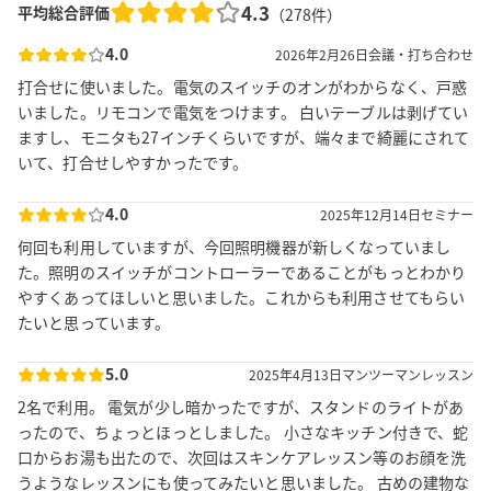
4.3
平均総合評価
（
278
件）
4.0
2026年2月26日
会議・打ち合わせ
打合せに使いました。電気のスイッチのオンがわからなく、戸惑
いました。リモコンで電気をつけます。 白いテーブルは剥げてい
ますし、モニタも27インチくらいですが、端々まで綺麗にされて
いて、打合せしやすかったです。
4.0
2025年12月14日
セミナー
何回も利用していますが、今回照明機器が新しくなっていまし
た。照明のスイッチがコントローラーであることがもっとわかり
やすくあってほしいと思いました。これからも利用させてもらい
たいと思っています。
5.0
2025年4月13日
マンツーマンレッスン
2名で利用。 電気が少し暗かったですが、スタンドのライトがあ
ったので、ちょっとほっとしました。 小さなキッチン付きで、蛇
口からお湯も出たので、次回はスキンケアレッスン等のお顔を洗
うようなレッスンにも使ってみたいと思いました。 古めの建物な