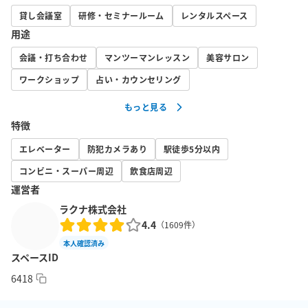
貸し会議室
研修・セミナールーム
レンタルスペース
木目調の内装、北欧風インテリアの落ち着いた雰囲気のスペース
用途
です。

会議・打ち合わせ
マンツーマンレッスン
美容サロン
★最大8名ご利用可能な完全個室

★無料光回線高速Wi-Fi完備

ワークショップ
占い・カウンセリング
★ホワイトボード完備 

もっと見る
★モニター完備

特徴
★エアコン完備

★加湿も空気清浄も可能な加湿空気清浄機完備

エレベーター
防犯カメラあり
駅徒歩5分以内
★シンク、IHコンロあり

コンビニ・スーパー周辺
飲食店周辺
★スリッパあり

運営者
★部屋内に個室トイレあり

ラクナ株式会社
4.4
（
1609
件）
≪使用用途≫

本人確認済み
テーブルを使っての作業は６名程度のご利用に最適です。 

スペースID
補助椅子をご利用いただきますと最大8名様までご利用可能です。

6418
※家具の関係で室内照明が若干暗く感じられる場合があります。
