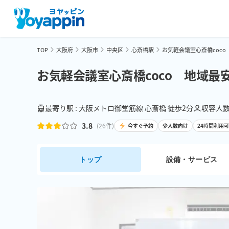
TOP
大阪府
大阪市
中央区
心斎橋駅
お気軽会議室心斎橋coco
お気軽会議室心斎橋coco 地域最
最寄り駅 : 大阪メトロ御堂筋線 心斎橋 徒歩2分
収容人数 
3.8
(
26
件)
今すぐ予約
少人数向け
24時間利用
トップ
設備・サービス