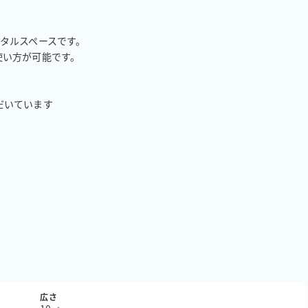
タルスペースです。

方が可能です。 

いています

広さ