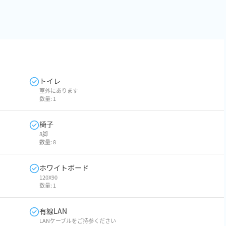
トイレ
室外にあります
数量:
1
椅子
8脚
数量:
8
ホワイトボード
120X90
数量:
1
有線LAN
LANケーブルをご持参ください