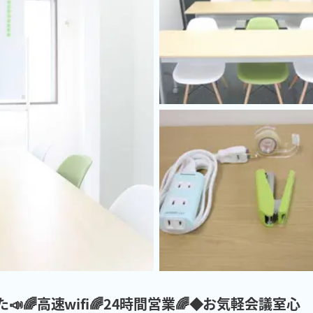
🌈高速wifi🌈24時間営業🌈◆お気軽会議室心