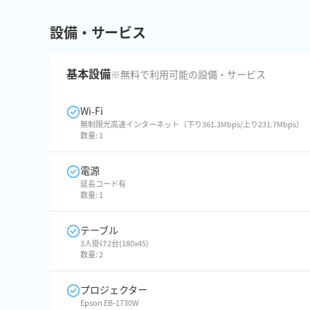
設備・サービス
基本設備
※無料で利用可能の設備・サービス
Wi-Fi
無制限光高速インターネット（下り361.3Mbps/上り231.7Mbps）
数量:
1
電源
延長コード有
数量:
1
テーブル
3人掛け2台(180x45)
数量:
2
プロジェクター
Epson EB-1730W