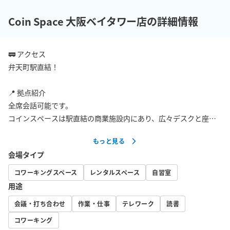
Coin Space 大阪ベイタワー店の詳細情報
🚃 アクセス

弁天町駅直結！ 

📍 拠点紹介

全席会話可能です。

コインスペースは駅直結の商業施設内にあり、広々デスクと座り
心地の良いチェアをご用意し、仕事に集中できる環境を提供して
もっと見る
おります。

会場タイプ
コワーキングスペース
レンタルスペース
自習室
🏢 施設紹介

用途
飲食物のお持込も可能で、出入りも自由なため、短時間から長時
会議・打ち合わせ
作業・仕事
テレワーク
読書
間まで快適にお過ごしいただけます。

コワーキング