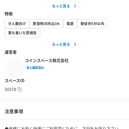
もっと見る
⭐営業時間/料金

特徴
10:00〜22:00

30分：220円～

少人数向け
飲食物の持込OK
電源
駅徒歩5分以内
1日：1650円（4時間以上のご利用で最大料金が適用されます）

落ち着いた雰囲気
もっと見る
運営者
🪑 座席について

予約確定後にSPACEEのメッセージ機能から座席番号が通知されま
コインスペース株式会社
す。指定の座席をご利用ください。

本人確認済み
※座席の指定はできません。

スペースID
※個室・複数席はご利用いただけません。

50378
👉 WEB会議・電話について

座席でのWEB会議、お電話も可能です。

WEB会議の際はイヤホンをご利用の上、他のお客様にご配慮くだ
注意事項
◆皆様にお安く快適にご利用頂くために、下記をお守り下さい。
