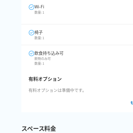
Wi-Fi
数量:
1
椅子
数量:
1
飲食持ち込み可
飲物のみ可
数量:
1
有料オプション
有料オプションは準備中です。
スペース料金