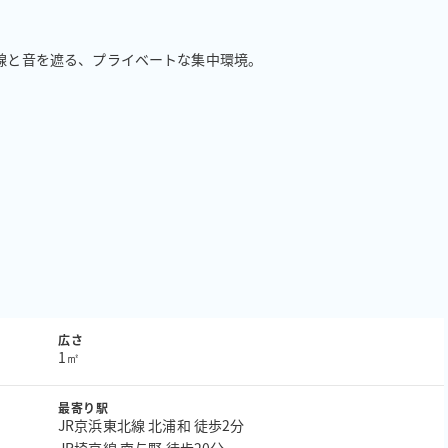
視線と音を遮る、プライベートな集中環境。

広さ
1㎡
最寄り駅
JR京浜東北線 北浦和 徒歩2分