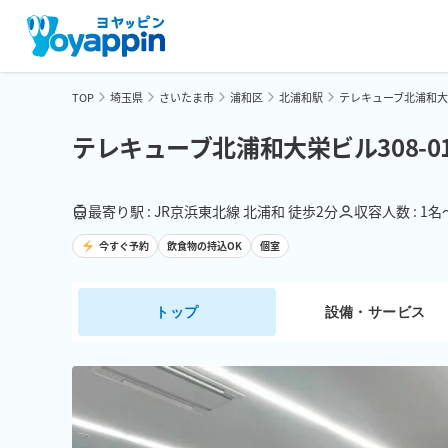
TOP
埼玉県
さいたま市
浦和区
北浦和駅
テレキューブ北浦和大栄
テレキューブ北浦和大栄ビル308-0
最寄り駅 : JR京浜東北線 北浦和 徒歩2分
収容人数 : 1名
今すぐ予約
飲食物の持込OK
個室
トップ
設備・サービス