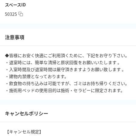
スペースID
👥 最大４名様までご利用可能

少人数でのプライベートなセッションやレッスンに最適です。ア
50325
ットホームな雰囲気で、リラックスした時間をお過ごしいただけ
ます。

注意事項
🚶‍♂️ アクセス抜群

赤坂駅から徒歩5分、乃木坂駅から徒歩4分好立地。都会の喧騒を
◆皆様にお安く快適にご利用頂くために、下記をお守り下さい。

忘れ、静かで落ち着いた環境で集中できます。

・退室時には、簡単な清掃と原状回復をお願いいたします 。

・入室時間及び退室時間は厳守頂きますようお願い致します 。

レンタルサロン Step赤坂で、あなたのビジネスや趣味をさらに充
・建物内禁煙となっております。 

実させましょう。心地よい空間で、素敵なひとときをお楽しみく
・飲食物の持ち込みは可能ですが、ゴミはお持ち帰りください。

ださい。お待ちしております！ 🌿✨

・施術用ベッドの使用目的は施術・セラピーに限定されます。
⚠️ご利用にあたっての注意

当スペースはエレベーターのない建物の5階に位置しており、

キャンセルポリシー
アクセスは階段のみとなります。

そのため、車椅子をご利用の方や、階段の昇降が困難な方のご利
【キャンセル規定】

用には適しておりません。
