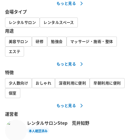
もっと見る
【💡オープン記念特別価格】

会場タイプ
ただいま、オープンを記念した特別価格でご案内しております。

ご利用時間が長くなるほど、さらにお得にご利用いただけます。

レンタルサロン
レンタルスペース
用途
1時間ご利用　1155円

美容サロン
研修
勉強会
マッサージ・施術・整体
平日はさらに時間あたり50円引きにさせていただいております

エステ
🧘‍♀️ 多彩な利用用途

もっと見る
- マッサージ・施術

特徴
- 整体

- ヨガ

少人数向け
おしゃれ
深夜利用に便利
早朝利用に便利
- エステ

個室
- 美容レッスン

もっと見る
- カウンセリング

運営者
- メイク

- パーソナルカラー診断

レンタルサロンStep 荒井知野
- コワーキングスペース

本人確認済み