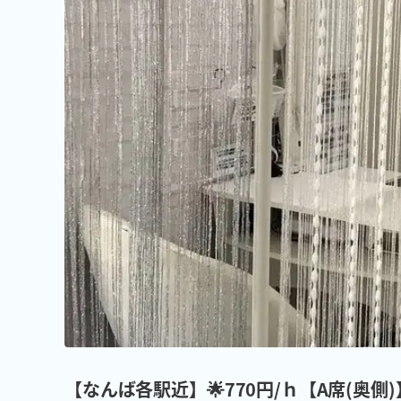
【なんば各駅近】🌟770円/ｈ【A席(奥側)