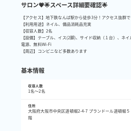
サロン💗🌟スペース詳細要確認🌟
【アクセス】地下鉄なんば駅から徒歩3分！アクセス抜群です
【利用用途】ネイル、備品消耗品充実

【収容人数】2名

【設備】テーブル、イス(2脚)、サイド収納（１台）、ネ
電源、無料Wi-Fi

【周辺】コンビニなど多数あります
基本情報
収容人数
1名〜2名
住所
大阪府大阪市中央区道頓堀2-4-7 プランドール道頓堀５
階