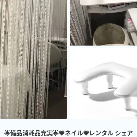
】🌟備品消耗品充実🌟💗ネイル💗レンタル シェア