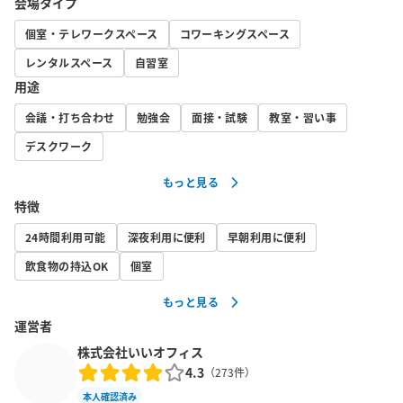
会場タイプ
■お願い

個室・テレワークスペース
コワーキングスペース
・発熱のある方や体調不良の方はご利用をお控えいただくようお
レンタルスペース
自習室
願いいたします。

用途
・ゴミはスペース内のゴミ箱に捨てていただけますが、分別にご
協力ください。

会議・打ち合わせ
勉強会
面接・試験
教室・習い事
・フリードリンクはご自由にご利用ください。

デスクワーク
・個室以外のお部屋はご利用いただけません。
もっと見る
特徴
24時間利用可能
深夜利用に便利
早朝利用に便利
飲食物の持込OK
個室
もっと見る
運営者
株式会社いいオフィス
4.3
（
273
件）
本人確認済み