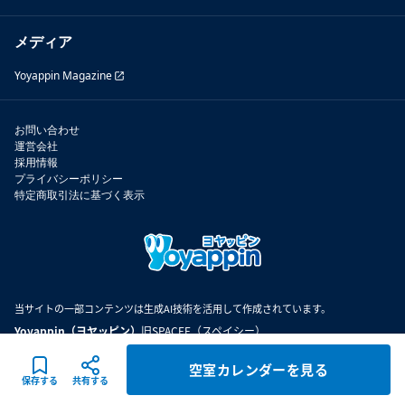
メディア
Yoyappin Magazine
お問い合わせ
運営会社
採用情報
プライバシーポリシー
特定商取引法に基づく表示
当サイトの一部コンテンツは生成AI技術を活用して作成されています。
Yoyappin（ヨヤッピン）
旧SPACEE（スペイシー）
空室カレンダーを見る
©
2026
Spacee inc.
保存する
共有する