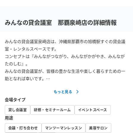
みんなの貸会議室 那覇泉崎店の詳細情報
みんなの貸会議室泉崎店は、沖縄県那覇市の旭橋駅すぐの貸会議
室・レンタルスペースです。

コンセプトは『みんながつながり、みんながかがやき、みんなが
たのしむ』。

みんなの貸会議室が、皆様の豊かな生活や楽しく暮らすための一
助となれば幸いです。

もっと見る
■ご利用用途 

会場タイプ
こちらのお部屋は33名+予備椅子までご利用が可能となっていま
す。

貸し会議室
研修・セミナールーム
イベントスペース
会議はもちろん、会議やビジネス利用以外の用途でもご好評いた
用途
だいております。

会議・打ち合わせ
マンツーマンレッスン
美容サロン