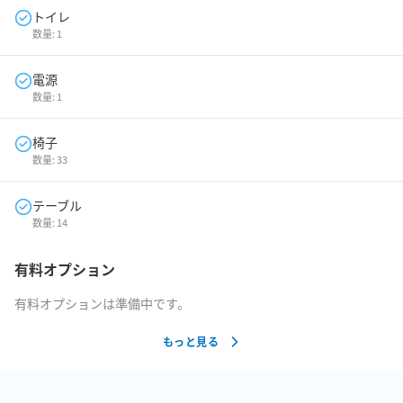
トイレ
数量:
1
電源
数量:
1
椅子
数量:
33
テーブル
数量:
14
有料オプション
有料オプションは準備中です。
もっと見る