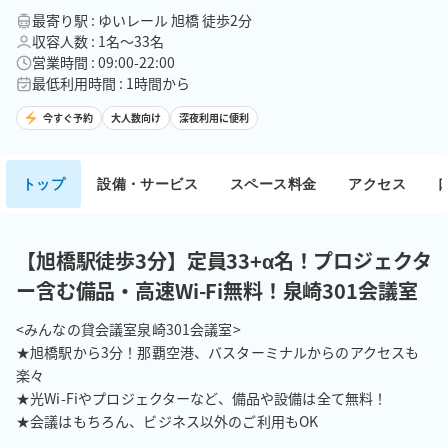
最寄り駅 : ゆいレール 旭橋 徒歩2分
収容人数 : 1名〜33名
営業時間 : 09:00-22:00
最低利用時間 : 1時間から
今すぐ予約
大人数向け
深夜利用に便利
トップ
設備・サービス
スペース料金
アクセス
【旭橋駅徒歩3分】定員33+α名！プロジェクタ
ー含む備品・高速Wi-Fi無料！泉崎301会議室
<みんなの貸会議室泉崎301会議室>　

★旭橋駅から3分！那覇空港、バスターミナルからのアクセスも
楽々

★光Wi-Fiやプロジェクターなど、備品や設備は全て無料！

★会議はもちろん、ビジネス以外のご利用もOK