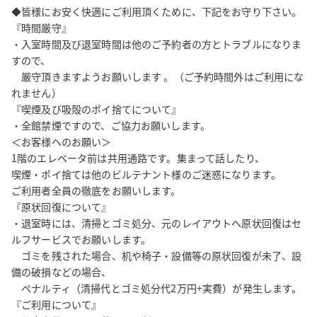
◆皆様にお安く快適にご利用頂くために、下記をお守り下さい。

『時間厳守』

【設置済無料備品】

・入室時間及び退室時間は他のご予約者の方とトラブルになりま
・プロジェクター（HDMI、VGAケーブルあり）

すので、

・ホワイトボード （2台）

　厳守頂きますようお願いします 。（ご予約時間外はご利用にな
・電源、延長コード

れません）

・電波時計

『喫煙及び吸殻のポイ捨てについて』

・予備椅子はエレベータホールにございます（先着順）

・全館禁煙ですので、ご協力お願いします。

＜お客様へのお願い＞

Wi-Fi

1階のエレベータ前は共用通路です。集まって話したり、

高速高画質動画の閲覧やファイル共有が快適にこなせます

喫煙・ポイ捨ては他のビルテナント様のご迷惑になります。

ご利用者全員の徹底をお願いします。

『原状回復について』

サービスプロバイダ：レキオス

・退室時には、清掃とゴミ処分、元のレイアウトへ原状回復はセ
周波数帯：2.4GHz、5GHz

ルフサービスでお願いします。

最大同時接続数：30台

　ゴミを残された場合、机や椅子・設備等の原状回復が未了、設
通信速度：下り 86Mbps  上り 107Mbps

備の破損などの場合、

※通信速度は参考値です。利用時の状況により、記載された通信
　ペナルティ（清掃代とゴミ処分代2万円+実費）が発生します。

速度を下回る場合があります。
『ご利用について』
