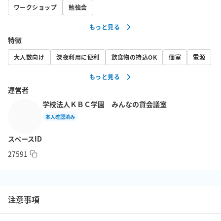
・会議、打ち合わせ、ミーティング

ワークショップ
勉強会
・勉強会、セミナー、レッスン、教室、塾

もっと見る
・面談、面接 

特徴
・ゲーム大会、映画鑑賞会、ママ会

・撮影会

大人数向け
深夜利用に便利
飲食物の持込OK
個室
電源
・研修、説明会　etc..

もっと見る
運営者
詳細

学校法人ＫＢＣ学園 みんなの貸会議室
【設備】

本人確認済み
・椅子（33名分）

・可動式テーブル（14台・33名分）

スペースID
・プロジェクター台

27591
・プロジェクタースクリーン

・ワイヤレスマイク2本とbluetooth搭載スピーカー

・講演台

・光通信Wi-Fi

注意事項
＊光Wi-Fiは60~約100Mbpsのスピードでご利用いただけます。(混
雑状況によっては変動します。ご了承ください。)
