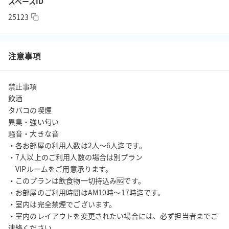
スペースID
25123
注意事項
禁止事項

飲酒

タバコの喫煙

異臭・強い匂い

騒音・大きな音

・各お部屋の利用人数は2人〜6人迄です。

・7人以上のご利用人数の場合は別プラン

　VIPルームをご用意承ります。

・このプランは飲食物一切持込み🆖です。

・お部屋のご利用時間はAM10時〜17時迄です。

・室内は完全禁煙でございます。

・室内のレイアウトを変更されたい場合には、必ず担当者までご
連絡ください。
