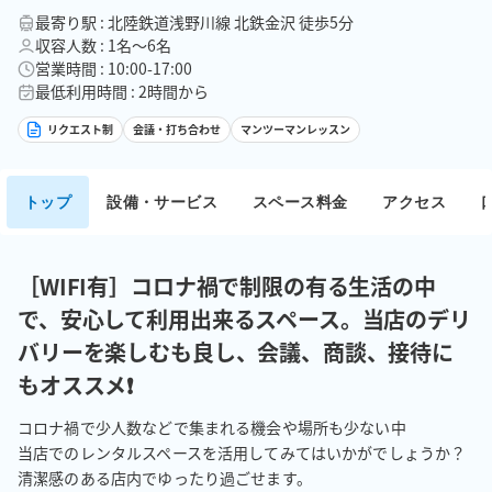
最寄り駅 : 北陸鉄道浅野川線 北鉄金沢 徒歩5分
収容人数 : 1名〜6名
営業時間 : 10:00-17:00
最低利用時間 : 2時間から
リクエスト制
会議・打ち合わせ
マンツーマンレッスン
トップ
設備・サービス
スペース料金
アクセス
［WIFI有］コロナ禍で制限の有る生活の中
で、安心して利用出来るスペース。当店のデリ
バリーを楽しむも良し、会議、商談、接待に
もオススメ❗️
コロナ禍で少人数などで集まれる機会や場所も少ない中

当店でのレンタルスペースを活用してみてはいかがでしょうか？

清潔感のある店内でゆったり過ごせます。