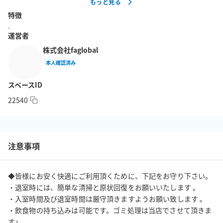
もっと見る
室内は、広々と 貸切！リピーターさんばかりです♪

特徴
ヨガ・レッスン・ボードゲーム・セミナー・会議など幅広い用途
-
でご利用可能です。

運営者
株式会社faglobal
■入室方法■　電話にて対応。

本人確認済み
スペースID
22540
注意事項
◆皆様にお安く快適にご利用頂くために、下記をお守り下さい。

・退室時には、簡単な清掃と原状回復をお願いいたします 。

・入室時間及び退室時間は厳守頂きますようお願い致します 。 

・飲食物の持ち込みは可能です。ゴミ処理は当店でさせて頂きま
す♪