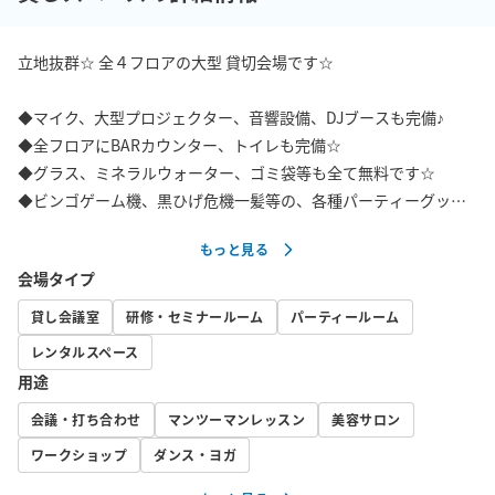
立地抜群☆ 全４フロアの大型 貸切会場です☆

◆マイク、大型プロジェクター、音響設備、DJブースも完備♪

◆全フロアにBARカウンター、トイレも完備☆

◆グラス、ミネラルウォーター、ゴミ袋等も全て無料です☆

◆ビンゴゲーム機、黒ひげ危機一髪等の、各種パーティーグッズ
も全て【無料】で貸し出します☆

もっと見る
会場タイプ
伏見駅スグ☆栄駅5分☆

貸し会議室
研修・セミナールーム
パーティールーム
各種イベント、コンパ・女子会・パーティー・二次会・街コン・
レンタルスペース
歓迎会・送別会・新歓・会議室・撮影スタジオ

用途
東山線　伏見駅 すぐの立地で、大変便利です！

会議・打ち合わせ
マンツーマンレッスン
美容サロン
ワークショップ
ダンス・ヨガ
周囲にはコンビニや飲食店も多数あります。
