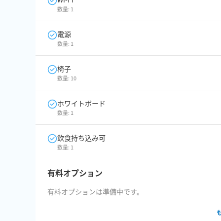
数量:
1
電源
数量:
1
椅子
数量:
10
ホワイトボード
数量:
1
飲食持ち込み可
数量:
1
有料オプション
有料オプションは準備中です。