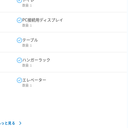
数量:
1
PC接続用ディスプレイ
数量:
1
テーブル
数量:
1
ハンガーラック
数量:
1
エレベーター
数量:
1
もっと見る