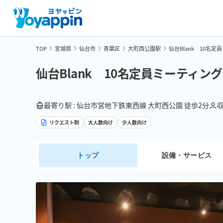
TOP
宮城県
仙台市
青葉区
大町西公園駅
仙台Blank 10名
仙台Blank 10名定員ミーティン
最寄り駅 : 仙台市営地下鉄東西線 大町西公園 徒歩2分
収
リクエスト制
大人数向け
少人数向け
トップ
設備・サービス