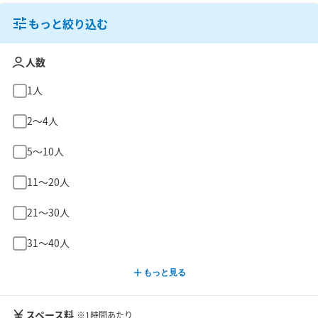
もっと絞り込む
人数
1人
2〜4人
5〜10人
11〜20人
21〜30人
31〜40人
もっと見る
スペース料
※1時間あたり