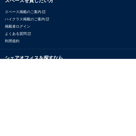
スペースを貸したい方
スペース掲載のご案内
ハイクラス掲載のご案内
掲載者ログイン
よくある質問
利用規約
シェアオフィスを探すなら
OfficeConnect
近くのジムを探すなら
GYYM
メディア
Yoyappin Magazine