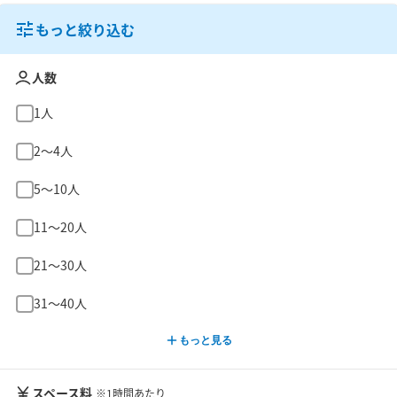
もっと絞り込む
人数
1人
2〜4人
5〜10人
11〜20人
21〜30人
31〜40人
もっと見る
スペース料
※1時間あたり