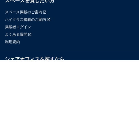
スペースを貸したい方
スペース掲載のご案内
ハイクラス掲載のご案内
掲載者ログイン
よくある質問
利用規約
シェアオフィスを探すなら
OfficeConnect
近くのジムを探すなら
GYYM
メディア
Yoyappin Magazine