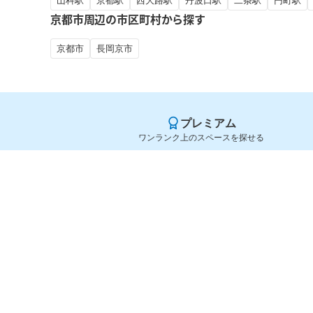
山科駅
京都駅
西大路駅
丹波口駅
二条駅
円町駅
京都市周辺の市区町村から探す
京都市
長岡京市
プレミアム
ワンランク上のスペースを探せる
Yoyappin（ヨヤッピン）
旧SPACEE（スペイシー）