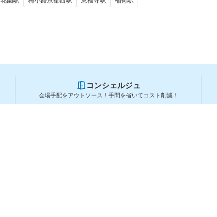
花園駅
梅小路京都西駅
東福寺駅
稲荷駅
コンシェルジュ
会場手配をアウトソース！手間を省いてコスト削減！
スペースを利用する方
スペースを探す
会場タイプから探す
利用用途から探す
都道府県から探す
ランキングから探す