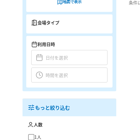
地図で表示
条件
会場タイプ
利用日時
もっと絞り込む
人数
1人