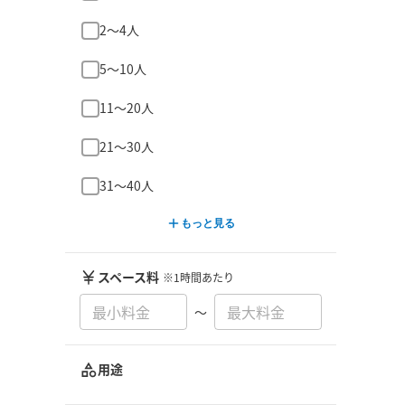
2〜4人
5〜10人
11〜20人
21〜30人
31〜40人
もっと見る
スペース料
※1時間あたり
〜
用途