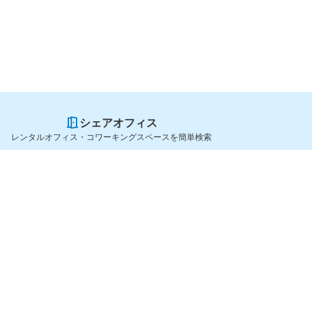
シェアオフィス
レンタルオフィス・コワーキングスペースを簡単検索
スペースを貸したい方
シェアオフィスを探すなら
スペース掲載のご案内
OfficeConnect
ハイクラス掲載のご案内
近くのジムを探すなら
掲載者ログイン
GYYM
よくある質問
メディア
利用規約