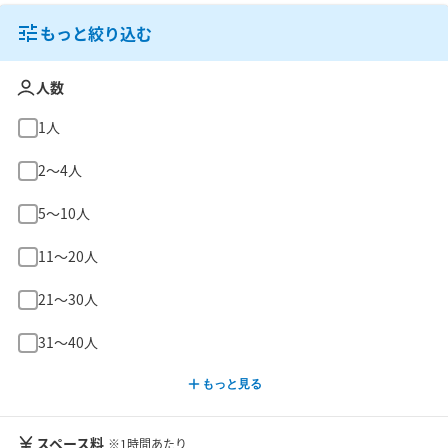
もっと絞り込む
人数
1人
2〜4人
5〜10人
11〜20人
21〜30人
31〜40人
もっと見る
スペース料
※1時間あたり