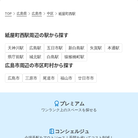
TOP
広島県
広島市
中区
紙屋町西駅
紙屋町西駅周辺の駅から探す
天神川駅
広島駅
五日市駅
新白島駅
矢賀駅
本通駅
県庁前駅
城北駅
白島駅
猿猴橋町駅
広島市周辺の市区町村から探す
広島市
三原市
尾道市
福山市
廿日市市
プレミアム
ワンランク上のスペースを探せる
コンシェルジュ
会場手配をアウトソース！手間を省いてコスト削減！