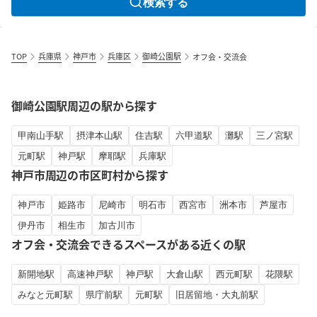
検索する
TOP
兵庫県
神戸市
兵庫区
御崎公園駅
オフ会・交流会
御崎公園駅周辺の駅から探す
甲南山手駅
摂津本山駅
住吉駅
六甲道駅
灘駅
三ノ宮駅
元町駅
神戸駅
摩耶駅
兵庫駅
神戸市周辺の市区町村から探す
神戸市
姫路市
尼崎市
明石市
西宮市
洲本市
芦屋市
伊丹市
相生市
加古川市
オフ会・交流会できるスペースがある近くの駅
新開地駅
高速神戸駅
神戸駅
大倉山駅
西元町駅
花隈駅
みなと元町駅
県庁前駅
元町駅
旧居留地・大丸前駅