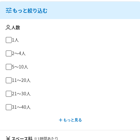
もっと絞り込む
人数
1人
2〜4人
5〜10人
11〜20人
21〜30人
31〜40人
もっと見る
スペース料
※1時間あたり