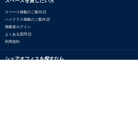
スペースを貸したい方
スペース掲載のご案内
ハイクラス掲載のご案内
掲載者ログイン
よくある質問
利用規約
シェアオフィスを探すなら
OfficeConnect
近くのジムを探すなら
GYYM
メディア
Yoyappin Magazine