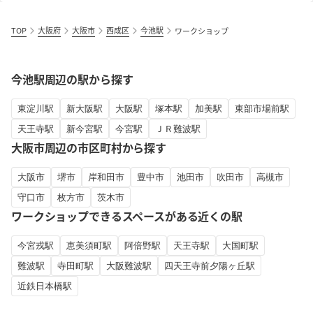
TOP
大阪府
大阪市
西成区
今池駅
ワークショップ
今池駅周辺の駅から探す
東淀川駅
新大阪駅
大阪駅
塚本駅
加美駅
東部市場前駅
天王寺駅
新今宮駅
今宮駅
ＪＲ難波駅
大阪市周辺の市区町村から探す
大阪市
堺市
岸和田市
豊中市
池田市
吹田市
高槻市
守口市
枚方市
茨木市
ワークショップできるスペースがある近くの駅
今宮戎駅
恵美須町駅
阿倍野駅
天王寺駅
大国町駅
難波駅
寺田町駅
大阪難波駅
四天王寺前夕陽ヶ丘駅
近鉄日本橋駅