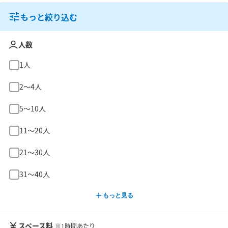
もっと絞り込む
人数
1人
2〜4人
5〜10人
11〜20人
21〜30人
31〜40人
もっと見る
スペース料
※1時間あたり