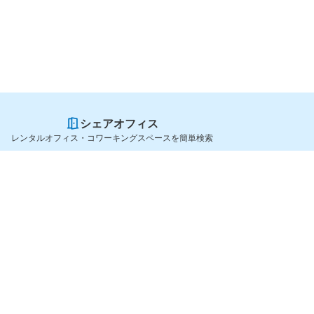
シェアオフィス
レンタルオフィス・コワーキングスペースを簡単検索
スペースを貸したい方
シェアオフィスを探すなら
スペース掲載のご案内
OfficeConnect
ハイクラス掲載のご案内
近くのジムを探すなら
掲載者ログイン
GYYM
よくある質問
メディア
利用規約