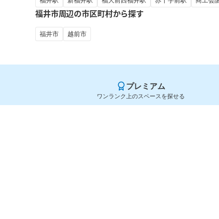
福井駅
新福井駅
福大前西福井駅
赤十字前駅
商工会
福井市周辺の市区町村から探す
福井市
越前市
プレミアム
ワンランク上のスペースを探せる
Yoyappin（ヨヤッピン）
旧SPACEE（スペイシー）