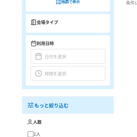
地図で表示
条件
会場タイプ
利用日時
もっと絞り込む
人数
1人