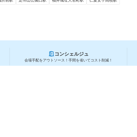
議所前駅
足羽山公園口駅
福井城址大名町駅
仁愛女子高校駅
コンシェルジュ
会場手配をアウトソース！手間を省いてコスト削減！
スペースを利用する方
スペースを探す
会場タイプから探す
利用用途から探す
都道府県から探す
ランキングから探す