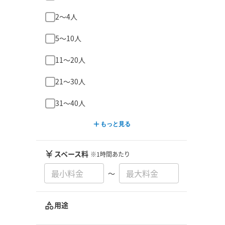
2〜4人
5〜10人
11〜20人
21〜30人
31〜40人
もっと見る
スペース料
※1時間あたり
〜
用途