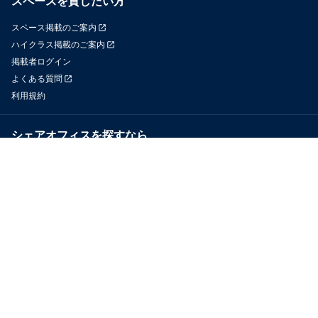
スペースを貸したい方
スペース掲載のご案内
ハイクラス掲載のご案内
掲載者ログイン
よくある質問
利用規約
シェアオフィスを探すなら
OfficeConnect
近くのジムを探すなら
GYYM
メディア
Yoyappin Magazine