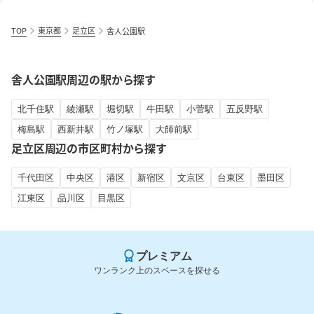
TOP
東京都
足立区
舎人公園駅
舎人公園駅周辺の駅から探す
北千住駅
綾瀬駅
堀切駅
牛田駅
小菅駅
五反野駅
梅島駅
西新井駅
竹ノ塚駅
大師前駅
足立区周辺の市区町村から探す
千代田区
中央区
港区
新宿区
文京区
台東区
墨田区
江東区
品川区
目黒区
プレミアム
ワンランク上のスペースを探せる