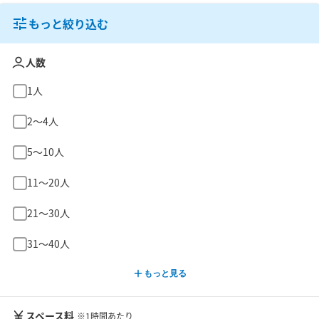
もっと絞り込む
人数
1人
2〜4人
5〜10人
11〜20人
21〜30人
31〜40人
もっと見る
スペース料
※1時間あたり