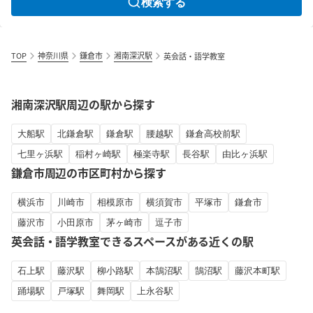
検索する
TOP
神奈川県
鎌倉市
湘南深沢駅
英会話・語学教室
湘南深沢駅周辺の駅から探す
大船駅
北鎌倉駅
鎌倉駅
腰越駅
鎌倉高校前駅
七里ヶ浜駅
稲村ヶ崎駅
極楽寺駅
長谷駅
由比ヶ浜駅
鎌倉市周辺の市区町村から探す
横浜市
川崎市
相模原市
横須賀市
平塚市
鎌倉市
藤沢市
小田原市
茅ヶ崎市
逗子市
英会話・語学教室できるスペースがある近くの駅
石上駅
藤沢駅
柳小路駅
本鵠沼駅
鵠沼駅
藤沢本町駅
踊場駅
戸塚駅
舞岡駅
上永谷駅