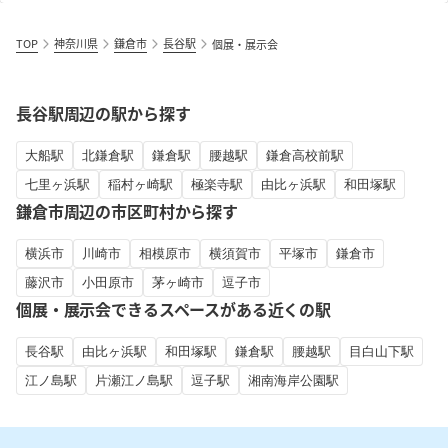
TOP
神奈川県
鎌倉市
長谷駅
個展・展示会
長谷駅周辺の駅から探す
大船駅
北鎌倉駅
鎌倉駅
腰越駅
鎌倉高校前駅
七里ヶ浜駅
稲村ヶ崎駅
極楽寺駅
由比ヶ浜駅
和田塚駅
鎌倉市周辺の市区町村から探す
横浜市
川崎市
相模原市
横須賀市
平塚市
鎌倉市
藤沢市
小田原市
茅ヶ崎市
逗子市
個展・展示会できるスペースがある近くの駅
長谷駅
由比ヶ浜駅
和田塚駅
鎌倉駅
腰越駅
目白山下駅
江ノ島駅
片瀬江ノ島駅
逗子駅
湘南海岸公園駅