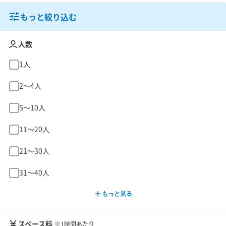
もっと絞り込む
人数
1人
2〜4人
5〜10人
11〜20人
21〜30人
31〜40人
もっと見る
スペース料
※1時間あたり