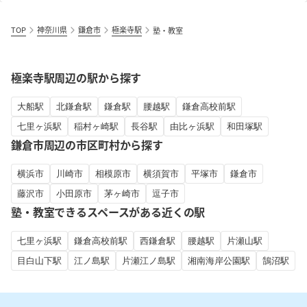
TOP
神奈川県
鎌倉市
極楽寺駅
塾・教室
極楽寺駅周辺の駅から探す
大船駅
北鎌倉駅
鎌倉駅
腰越駅
鎌倉高校前駅
七里ヶ浜駅
稲村ヶ崎駅
長谷駅
由比ヶ浜駅
和田塚駅
鎌倉市周辺の市区町村から探す
横浜市
川崎市
相模原市
横須賀市
平塚市
鎌倉市
藤沢市
小田原市
茅ヶ崎市
逗子市
塾・教室できるスペースがある近くの駅
七里ヶ浜駅
鎌倉高校前駅
西鎌倉駅
腰越駅
片瀬山駅
目白山下駅
江ノ島駅
片瀬江ノ島駅
湘南海岸公園駅
鵠沼駅