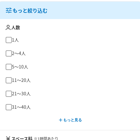
もっと絞り込む
人数
1人
2〜4人
5〜10人
11〜20人
21〜30人
31〜40人
もっと見る
スペース料
※1時間あたり