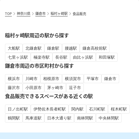
TOP
神奈川県
鎌倉市
稲村ヶ崎駅
食品販売
稲村ヶ崎駅周辺の駅から探す
大船駅
北鎌倉駅
鎌倉駅
腰越駅
鎌倉高校前駅
七里ヶ浜駅
極楽寺駅
長谷駅
由比ヶ浜駅
和田塚駅
鎌倉市周辺の市区町村から探す
横浜市
川崎市
相模原市
横須賀市
平塚市
鎌倉市
藤沢市
小田原市
茅ヶ崎市
逗子市
食品販売できるスペースがある近くの駅
日ノ出町駅
伊勢佐木長者町駅
関内駅
石川町駅
桜木町駅
鶴間駅
馬車道駅
日本大通り駅
南林間駅
中央林間駅