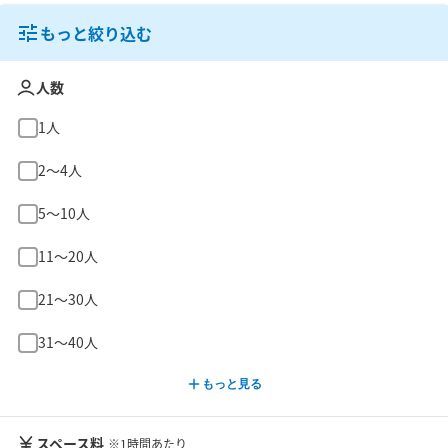
もっと絞り込む
人数
1人
2〜4人
5〜10人
11〜20人
21〜30人
31〜40人
もっと見る
スペース料
※1時間あたり