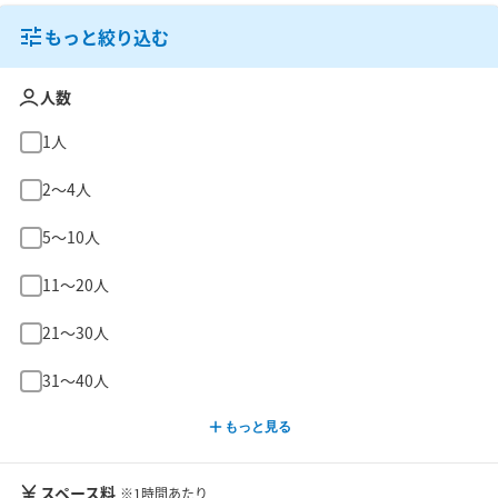
もっと絞り込む
人数
1人
2〜4人
5〜10人
11〜20人
21〜30人
31〜40人
もっと見る
スペース料
※1時間あたり