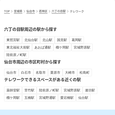
TOP
宮城県
仙台市
若林区
六丁の目駅
テレワーク
六丁の目駅周辺の駅から探す
東照宮駅
北仙台駅
北山駅
国見駅
葛岡駅
東北福祉大前駅
あおば通駅
榴ケ岡駅
宮城野原駅
陸前原ノ町駅
仙台市周辺の市区町村から探す
仙台市
白石市
名取市
栗原市
大崎市
松島町
テレワークできるスペースがある近くの駅
薬師堂駅
苦竹駅
陸前原ノ町駅
宮城野原駅
連坊駅
榴ケ岡駅
五橋駅
宮城野通駅
愛宕橋駅
仙台駅