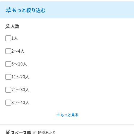
もっと絞り込む
人数
1人
2〜4人
5〜10人
11〜20人
21〜30人
31〜40人
もっと見る
スペース料
※1時間あたり