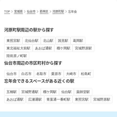
TOP
宮城県
仙台市
若林区
河原町駅
忘年会
河原町駅周辺の駅から探す
東照宮駅
北仙台駅
北山駅
国見駅
葛岡駅
東北福祉大前駅
あおば通駅
榴ケ岡駅
宮城野原駅
陸前原ノ町駅
仙台市周辺の市区町村から探す
仙台市
白石市
名取市
栗原市
大崎市
松島町
忘年会できるスペースがある近くの駅
五橋駅
宮城野通駅
榴ケ岡駅
仙台駅
薬師堂駅
あおば通駅
広瀬通駅
青葉通一番町駅
東照宮駅
宮城野原駅