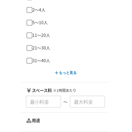
2〜4人
5〜10人
11〜20人
21〜30人
31〜40人
もっと見る
スペース料
※1時間あたり
〜
用途