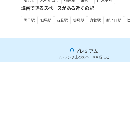
奈良市
大和郡山市
橿原市
生駒市
田原本町
読書できるスペースがある近くの駅
黒田駅
但馬駅
石見駅
箸尾駅
真菅駅
新ノ口駅
プレミアム
ワンランク上のスペースを探せる
Yoyappin（ヨヤッピン）
旧SPACEE（スペイシー）