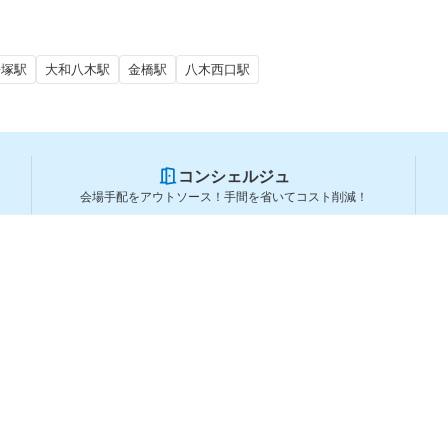
松塚駅
大和八木駅
金橋駅
八木西口駅
コンシェルジュ
会場手配をアウトソース！手間を省いてコスト削減！
スペースを利用する方
スペースを探す
会場タイプから探す
利用用途から探す
都道府県から探す
ランキングから探す