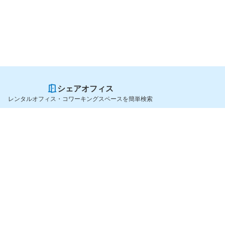
シェアオフィス
レンタルオフィス・コワーキングスペースを簡単検索
スペースを貸したい方
シェアオフィスを探すなら
スペース掲載のご案内
OfficeConnect
ハイクラス掲載のご案内
近くのジムを探すなら
掲載者ログイン
GYYM
よくある質問
メディア
利用規約