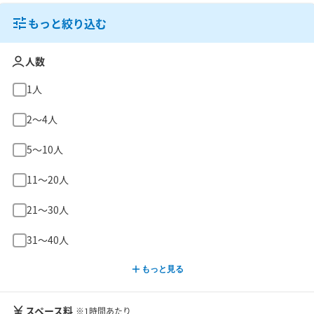
もっと絞り込む
人数
1人
2〜4人
5〜10人
11〜20人
21〜30人
31〜40人
もっと見る
スペース料
※1時間あたり