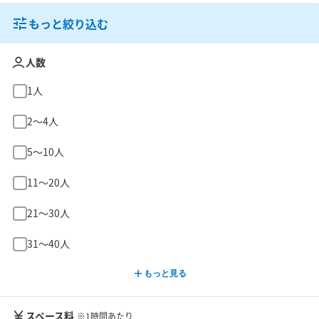
もっと絞り込む
人数
1人
2〜4人
5〜10人
11〜20人
21〜30人
31〜40人
もっと見る
スペース料
※1時間あたり