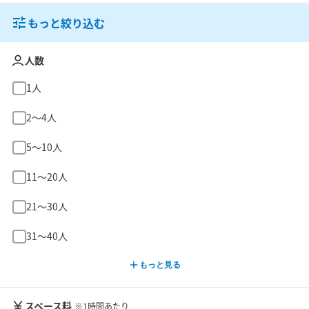
もっと絞り込む
人数
1人
2〜4人
5〜10人
11〜20人
21〜30人
31〜40人
もっと見る
スペース料
※1時間あたり