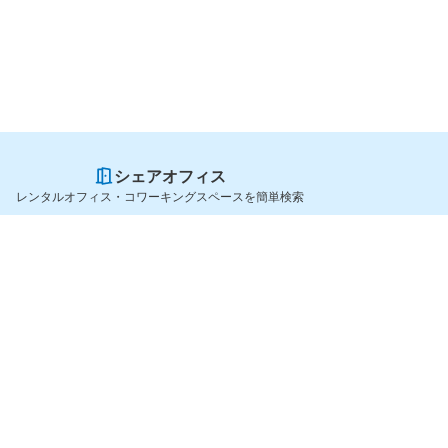
シェアオフィス
レンタルオフィス・コワーキングスペースを簡単検索
スペースを貸したい方
シェアオフィスを探すなら
スペース掲載のご案内
OfficeConnect
ハイクラス掲載のご案内
近くのジムを探すなら
掲載者ログイン
GYYM
よくある質問
メディア
利用規約