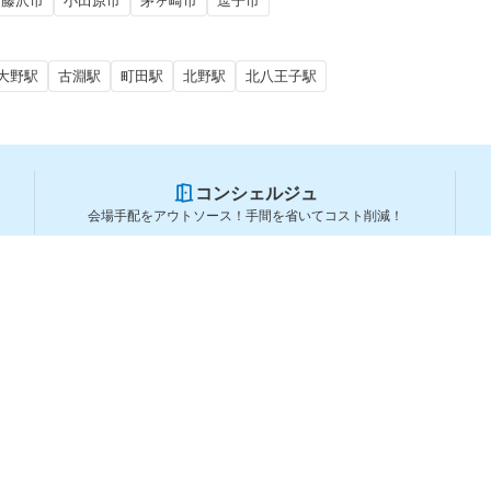
藤沢市
小田原市
茅ヶ崎市
逗子市
大野駅
古淵駅
町田駅
北野駅
北八王子駅
コンシェルジュ
会場手配をアウトソース！手間を省いてコスト削減！
スペースを利用する方
スペースを探す
会場タイプから探す
利用用途から探す
都道府県から探す
ランキングから探す