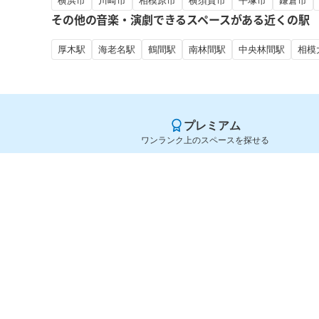
横浜市
川崎市
相模原市
横須賀市
平塚市
鎌倉市
その他の音楽・演劇できるスペースがある近くの駅
厚木駅
海老名駅
鶴間駅
南林間駅
中央林間駅
相模
プレミアム
ワンランク上のスペースを探せる
Yoyappin（ヨヤッピン）
旧SPACEE（スペイシー）