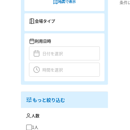
地図で表示
条件
会場タイプ
利用日時
もっと絞り込む
人数
1人