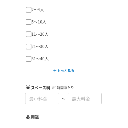
2〜4人
5〜10人
11〜20人
21〜30人
31〜40人
もっと見る
スペース料
※1時間あたり
〜
用途