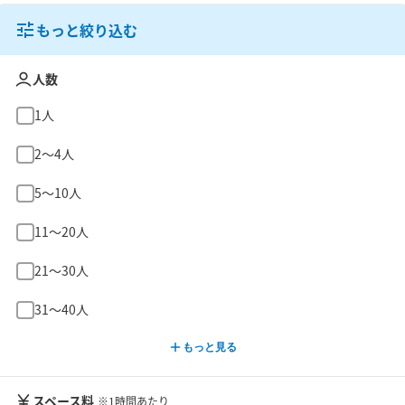
もっと絞り込む
人数
1人
2〜4人
5〜10人
11〜20人
21〜30人
31〜40人
もっと見る
スペース料
※1時間あたり