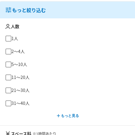
もっと絞り込む
人数
1人
2〜4人
5〜10人
11〜20人
21〜30人
31〜40人
もっと見る
スペース料
※1時間あたり