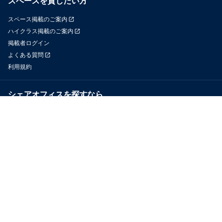
スペースを貸したい方
スペース掲載のご案内
ハイクラス掲載のご案内
掲載者ログイン
よくある質問
利用規約
シェアオフィスを探すなら
OfficeConnect
近くのジムを探すなら
GYYM
メディア
Yoyappin Magazine