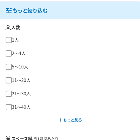
もっと絞り込む
人数
1人
2〜4人
5〜10人
11〜20人
21〜30人
31〜40人
もっと見る
スペース料
※1時間あたり