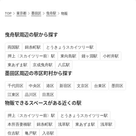
TOP
東京都
墨田区
曳舟駅
物販
曳舟駅周辺の駅から探す
両国駅
錦糸町駅
とうきょうスカイツリー駅
押上〈スカイツリー前〉駅
東向島駅
鐘ヶ淵駅
小村井駅
東あずま駅
京成曳舟駅
八広駅
墨田区周辺の市区町村から探す
千代田区
中央区
港区
新宿区
文京区
台東区
墨田区
江東区
品川区
目黒区
物販できるスペースがある近くの駅
押上〈スカイツリー前〉駅
とうきょうスカイツリー駅
本所吾妻橋駅
錦糸町駅
浅草駅
東あずま駅
浅草駅
住吉駅
亀戸駅
入谷駅