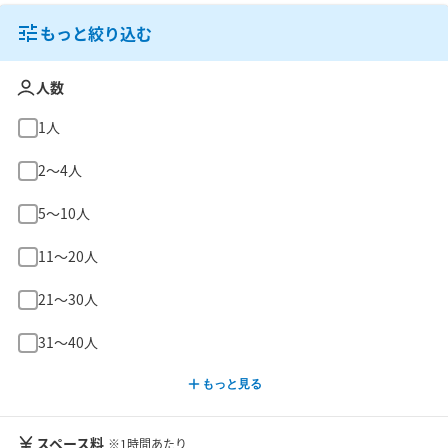
もっと絞り込む
人数
1人
2〜4人
5〜10人
11〜20人
21〜30人
31〜40人
もっと見る
スペース料
※1時間あたり