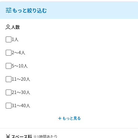
もっと絞り込む
人数
1人
2〜4人
5〜10人
11〜20人
21〜30人
31〜40人
もっと見る
スペース料
※1時間あたり