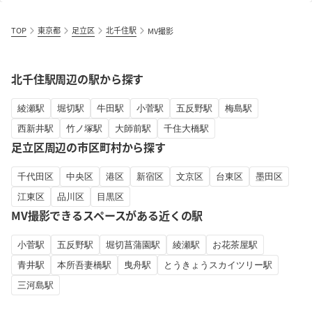
TOP
東京都
足立区
北千住駅
MV撮影
北千住駅周辺の駅から探す
綾瀬駅
堀切駅
牛田駅
小菅駅
五反野駅
梅島駅
西新井駅
竹ノ塚駅
大師前駅
千住大橋駅
足立区周辺の市区町村から探す
千代田区
中央区
港区
新宿区
文京区
台東区
墨田区
江東区
品川区
目黒区
MV撮影できるスペースがある近くの駅
小菅駅
五反野駅
堀切菖蒲園駅
綾瀬駅
お花茶屋駅
青井駅
本所吾妻橋駅
曳舟駅
とうきょうスカイツリー駅
三河島駅