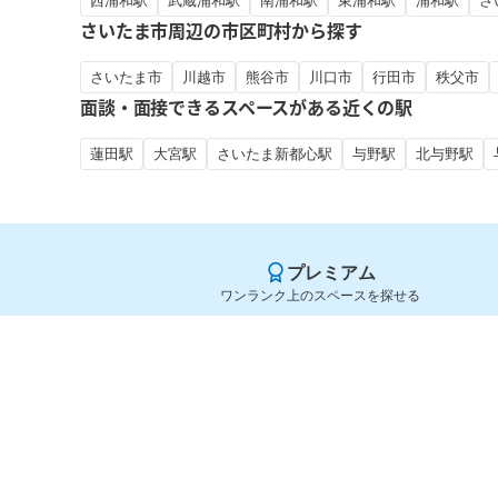
西浦和駅
武蔵浦和駅
南浦和駅
東浦和駅
浦和駅
さ
さいたま市周辺の市区町村から探す
さいたま市
川越市
熊谷市
川口市
行田市
秩父市
面談・面接できるスペースがある近くの駅
蓮田駅
大宮駅
さいたま新都心駅
与野駅
北与野駅
プレミアム
ワンランク上のスペースを探せる