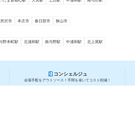
いたま新都心駅
大宮駅
土呂駅
中浦和駅
南与野駅
所沢市
本庄市
春日部市
狭山市
与野本町駅
北浦和駅
南与野駅
中浦和駅
北上尾駅
コンシェルジュ
会場手配をアウトソース！手間を省いてコスト削減！
スペースを利用する方
スペースを探す
会場タイプから探す