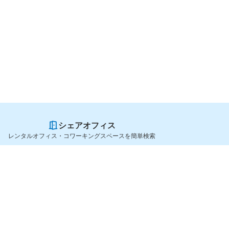
シェアオフィス
レンタルオフィス・コワーキングスペースを簡単検索
スペースを貸したい方
シェアオフィスを探すなら
スペース掲載のご案内
OfficeConnect
ハイクラス掲載のご案内
近くのジムを探すなら