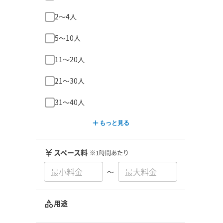
2〜4人
5〜10人
11〜20人
21〜30人
31〜40人
もっと見る
スペース料
※1時間あたり
〜
用途