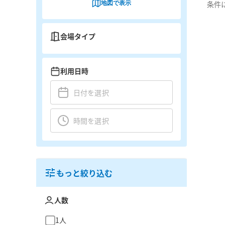
地図で表示
条件
会場タイプ
利用日時
もっと絞り込む
人数
1人